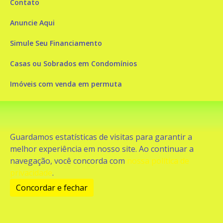
Contato
Anuncie Aqui
Simule Seu Financiamento
Casas ou Sobrados em Condomínios
Imóveis com venda em permuta
Imóveis com Vista para o Mar
Apartamentos em Andar Alto
Guardamos estatísticas de visitas para garantir a
Casa com piscina
melhor experiência em nosso site. Ao continuar a
navegação, você concorda com
nossa política de
Apartamento com piscina
privacidade
.
Condomínio fechado
Concordar e fechar
2
Fale conosco
Enviar Mensagem
Site feito por Coruja Sistemas