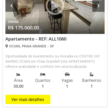
Venda
R$ 175.000,00
Apartamento - REF: ALL1060
OCIAN, PRAIA GRANDE - SP
Oportunidade de investimento ou moradia no CENTRO DO
BAIRRO OCIAN em Praia Grande!!! Este APARTAMENTO
oferece praticidade e conforto em uma localização
privilegiada. Características do Imóvel MOBILIADO com: 30
M² - 01 dormitório bem arejado - Sala muito bem distribuída -
Área
Quartos
Vagas
Banheiros
Cozinha americana planejada - Área de serviço - Banheiro
30,00
1
1
1
social com box blindex e gabinete - Fechadura eletrônica
PRÉDIO COM: - Portaria 24 horas - Hall de entrada -
Elevadores - Salão de Festas - 1 vaga de garagem - 700
Ver mais detalhes
metros da Praia E Mais!!!! Ventilação: Bem arejado, com
janela de alumínio que permitem a entrada de luz natural.