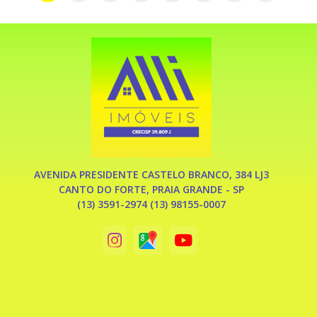
(inclusoáguanocondomínio) IPTU R$ 225,00 Agende uma
visita hoje mesmo e veja de perto todas as vantagens que
este apartamento pode oferecer!!! ALLI IMÒVEIS!!!!! O imóvel
que você procura esta aqui!!!!!
AVENIDA PRESIDENTE CASTELO BRANCO, 384 LJ3
CANTO DO FORTE, PRAIA GRANDE - SP
(13) 3591-2974 (13) 98155-0007