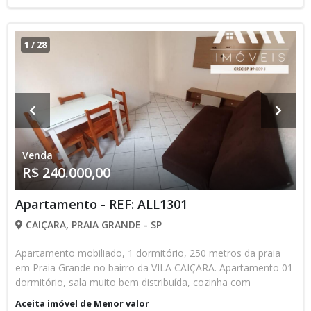
perca tempo agende uma visita com um dos nossos
corretores! Gostou? Consulte agora mesmo um de nossos
corretores ou agende sua visita através do WhatsApp (13)
1
/
28
98145-4443 . Venha conhecer a nossa loja que está localizada
na Av. Pres. Castelo Branco, n° 388 Canto do Forte - Praia
Grande/SP, CEP: 11700-800. Os valores e condições de
pagamento sujeito a alteração sem aviso prévio.*Consulte-
nos sobre disponibilidade do imóvel.*
Venda
R$ 240.000,00
Apartamento - REF: ALL1301
CAIÇARA, PRAIA GRANDE - SP
Apartamento mobiliado, 1 dormitório, 250 metros da praia
em Praia Grande no bairro da VILA CAIÇARA. Apartamento 01
dormitório, sala muito bem distribuída, cozinha com
armários, banheiro social com box, área de serviço, 01 vagas
Aceita imóvel de Menor valor