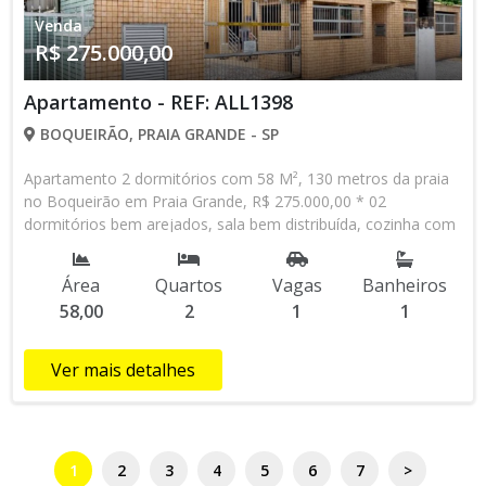
aqui!!!
Venda
R$ 275.000,00
Apartamento - REF: ALL1398
BOQUEIRÃO, PRAIA GRANDE - SP
Apartamento 2 dormitórios com 58 M², 130 metros da praia
no Boqueirão em Praia Grande, R$ 275.000,00 * 02
dormitórios bem arejados, sala bem distribuída, cozinha com
armários, banheiro social com box (Será vendido
mobiliado,retirando apenas televisão e puff baú do
Área
Quartos
Vagas
Banheiros
dormitório) Prédio com: Entrada social, área comum, vaga de
58,00
2
1
1
garagem. - Próximo a todo tipo de comércio do bairro. Etc... E
Mais!!!! Praticidade e Conforto: Localização: Perto do Centro
comercial da cidade, supermercados, farmácias, restaurantes
Ver mais detalhes
e transporte público. Etc... Esse APARTAMENTO é perfeito
para quem busca um espaço prático em uma das regiões
mais procuradas da cidade. Venha conhecer e se surpreenda
com a funcionalidade deste imóvel. ● VENDA: R$ 275.000,00 -
1
2
3
4
5
6
7
>
À VISTA OU FINANCIADO. COND.R$ 462,00