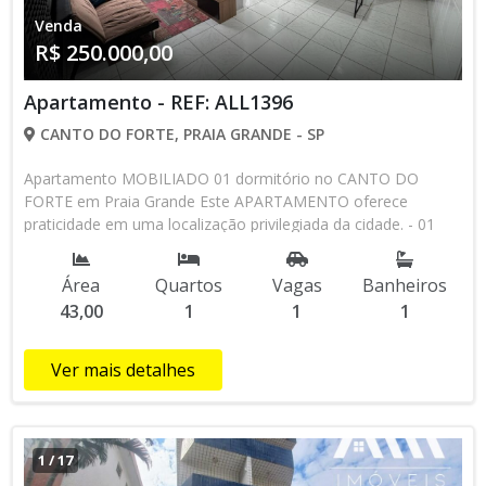
aqui!!!
Venda
R$ 250.000,00
Apartamento - REF: ALL1396
CANTO DO FORTE, PRAIA GRANDE - SP
Apartamento MOBILIADO 01 dormitório no CANTO DO
FORTE em Praia Grande Este APARTAMENTO oferece
praticidade em uma localização privilegiada da cidade. - 01
dormitório bem arejado, sala muito bem distribuída, cozinha
com gabinete, área de serviço, banheiro social com box e
Área
Quartos
Vagas
Banheiros
gabinete. PRÉDIO COM: Bicicletário, área comum, vaga de
43,00
1
1
1
garagem, 500 metros da Praia Localização: Perto de:
Padarias, supermercados, farmácias, restaurantes e
transporte público. Etc... VENDA: R$ 250.000,00 A VISTA OU
Ver mais detalhes
FINANCIADO. COND.R$ 550,00 IPTU R$196,00 Agende uma
visita hoje mesmo e veja de perto todas as vantagens que
este apartamento pode oferecer!!! ALLI IMÒVEIS!!!!! O imóvel
que você procura esta aqui!!!
1
/
17