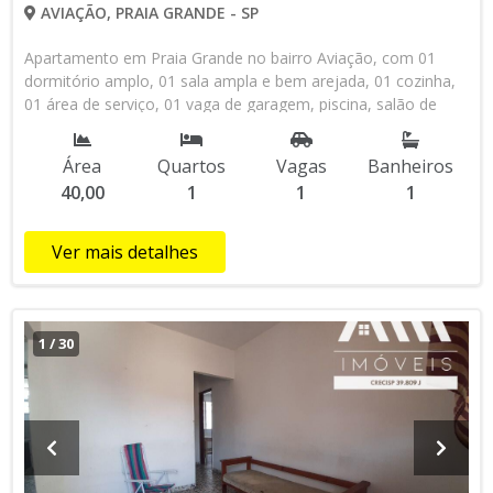
AVIAÇÃO, PRAIA GRANDE - SP
Apartamento em Praia Grande no bairro Aviação, com 01
dormitório amplo, 01 sala ampla e bem arejada, 01 cozinha,
01 área de serviço, 01 vaga de garagem, piscina, salão de
festas, portaria 24 horas, 300 metros da Praia, não perca
essa oportunidade de comprara seu apartamento no bairro
Área
Quartos
Vagas
Banheiros
que mais cresce em Praia Grande, agende já uma visita com
40,00
1
1
1
um dos nossos corretores!
Ver mais detalhes
1
/
30