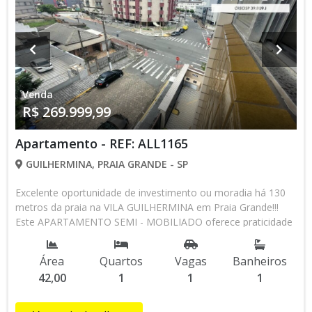
214,94 Agende uma visita hoje mesmo e veja de perto todas
as vantagens que este apartamento pode oferecer!!! ALLI
IMÒVEIS!!!!! O imóvel que você procura esta aqui!!!
Venda
R$ 269.999,99
Apartamento - REF: ALL1165
GUILHERMINA, PRAIA GRANDE - SP
Excelente oportunidade de investimento ou moradia há 130
metros da praia na VILA GUILHERMINA em Praia Grande!!!
Este APARTAMENTO SEMI - MOBILIADO oferece praticidade
e conforto em uma localização privilegiada. Características do
Imóvel com: 42 M² - 01 dormitório amplo e bem arejado -
Área
Quartos
Vagas
Banheiros
Sala muito bem distribuída - VISTA MAR - Cozinha ampla com
42,00
1
1
1
armários - Área de serviço - Banheiro social PRÉDIO COM: -
Área comum - Vaga de garagem - Há 130 metros da praia,
próximo a todo tipo de comércio local. Etc... E Mais!!!!