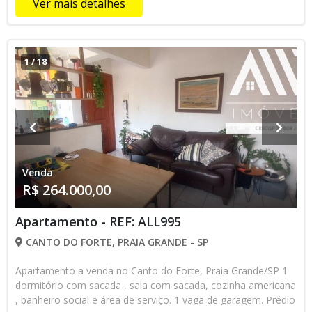
Ver mais detalhes
cidade. Venha conhecer e se surpreenda com a funcionalidade
deste imóvel. ● VENDA: R$ 256.000,00 - À VISTA OU
FINANCIADO. - Cond: R$ 450,00 + Taxa R$200,00 do gaz
encanado. - IPTU: R$ 225,00 Agende uma visita hoje mesmo
1
/
18
e veja de perto todas as vantagens que este aprtamento
pode oferecer!!! ALLI IMÒVEIS!!!!! O imóvel que você procura
esta aqui!!!!!
Venda
R$ 264.000,00
Apartamento - REF: ALL995
CANTO DO FORTE, PRAIA GRANDE - SP
Apartamento a venda no Canto do Forte, Praia Grande/SP 1
dormitório com sacada , sala com sacada, cozinha americana
, banheiro social e área de serviço. 1 vaga de garagem. Prédio