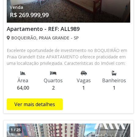
Venda
R$ 269.999,99
Apartamento - REF: ALL989
BOQUEIRÃO, PRAIA GRANDE - SP
Excelente oportunidade de investimento no BOQUEIRÃO em
Praia Grande!!! Este APARTAMENTO oferece praticidade em
uma localização privilegiada. Características do Imóvel com:
70 M² - 02 dormitórios amplos e bem arejados - Sala muito
bem distribuída - Cozinha ampla - Área de serviço - Banheiro
Área
Quartos
Vagas
Banheiros
social PRÉDIO COM: - Portaria - Área comum - 150 metros da
64,00
2
1
1
Praia - Próximo a todo tipo de comércio do bairro, novos
quiosques. Etc... E Mais!!!! Praticidade e Conforto: Localização:
Perto de supermercados, farmácias, restaurantes e
Ver mais detalhes
transporte público. Etc... Esse APARTAMENTO é perfeito para
quem busca um espaço amplo e prático em uma das regiões
mais procuradas da cidade. Venha conhecer e se surpreenda
com a funcionalidade deste imóvel. ● VENDA: R$ 269.999,99 -
1
/
25
À VISTA OU FINANCIADO. - Condomínio R$ 456,00 - IPTU R$