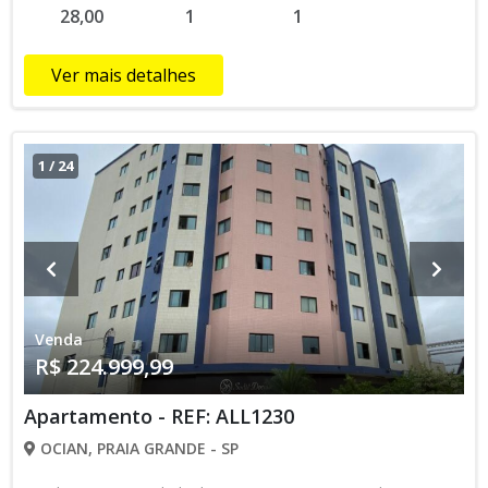
28,00
1
1
mercados Figueroa, Carrefour Marketing, Pão de Açúcar
Minuto, Colégio Novo Mundo, Drogarias Raia e Conde, Alli
Imóveis, bares e restaurantes, doerias, padarias, pet shop.
Ver mais detalhes
correio, entre outros... ****Referência ALL468*** ***Favor
consultar-nos sobre disponibilidade do imóvel e valores
podem sofrer alteração sem prévio aviso****
1
/
24
Venda
R$ 224.999,99
Apartamento - REF: ALL1230
OCIAN, PRAIA GRANDE - SP