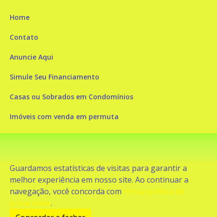
Home
Contato
Anuncie Aqui
Simule Seu Financiamento
Casas ou Sobrados em Condomínios
Imóveis com venda em permuta
Imóveis com Vista para o Mar
Apartamentos em Andar Alto
Guardamos estatísticas de visitas para garantir a
Casa com piscina
melhor experiência em nosso site. Ao continuar a
navegação, você concorda com
nossa política de
Apartamento com piscina
privacidade
.
Condomínio fechado