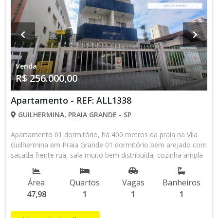
Venda
R$ 256.000,00
Apartamento - REF: ALL1338
GUILHERMINA, PRAIA GRANDE - SP
Apartamento 01 dormitório, há 400 metros da praia na Vila
Guilhermina em Praia Grande 01 dormitório bem arejado com
sacada frente rua, sala muito bem distribuída, cozinha ampla
com gabinete, área de serviço, banheiro social. Prédio com:
Entrada social, área comum, vaga de garagem Praticidade e
Área
Quartos
Vagas
Banheiros
Conforto: Localização: Perto dos novos quiosques, padarias,
47,98
1
1
1
supermercados, farmácias, restaurantes e transporte público.
Etc... Esse Apartamento é perfeito para quem busca um
espaço prático em uma das regiões mais procuradas da