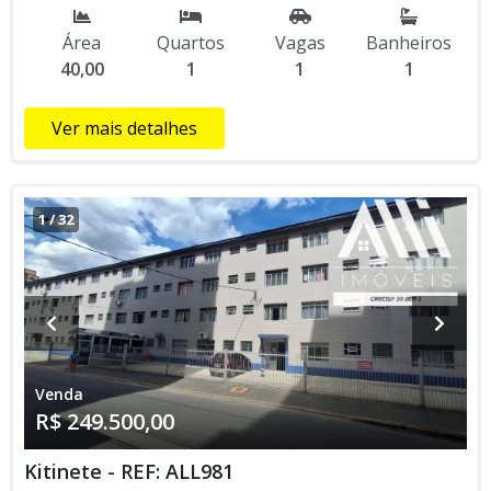
de garagem, 2° andar. Próximo ao centro comercial do bairro,
padarias, mercados, farmácias e todo tipo de comercio.
Área
Quartos
Vagas
Banheiros
PRÉDIO COM: Área comum, vaga de garagem suficiente.
40,00
1
1
1
VENDA: R$ 240.000,00 A VISTA, FINANCIADO OU ENTRADA
DE R$ 139.000,00 CHAVES NA MÂO E 50 MENSAIS DE R$
2.200,00. COND: R$ 420,00 IPTU: R$ 183,00 Excelente
Ver mais detalhes
oportunidade para morar e investir, não perca tempo agende
uma visita com um dos nossos corretores! Gostou? Consulte
agora mesmo um de nossos corretores ou agende sua visita
através do WhatsApp (13) 98145-4443 . Venha conhecer a
1
/
32
nossa loja que está localizada na Av. Pres. Castelo Branco, n°
388 Canto do Forte - Praia Grande/SP, CEP: 11700-800. Os
valores e condições de pagamento sujeito a alteração sem
aviso prévio.*Consulte-nos sobre disponibilidade do imóvel.*
https://www.alliimoveis.com.br
Venda
R$ 249.500,00
Kitinete - REF: ALL981