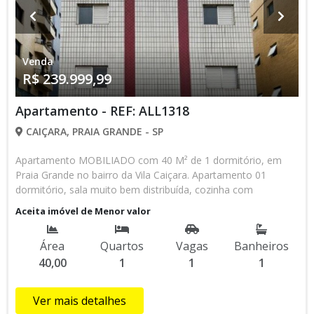
apartamento pode oferecer!!! ALLI IMÒVEIS!!!!! O imóvel que
você procura esta aqui!!!!!!
Venda
R$ 239.999,99
Apartamento - REF: ALL1318
CAIÇARA, PRAIA GRANDE - SP
Apartamento MOBILIADO com 40 M² de 1 dormitório, em
Praia Grande no bairro da Vila Caiçara. Apartamento 01
dormitório, sala muito bem distribuída, cozinha com
armários, área de serviço, banheiro social com box e 01 vaga
Aceita imóvel de Menor valor
de garagem, 250 metros da Praia. Próximo a todo tipo de
comércio do bairro, feira de artesanato, novos quiosques,
Área
Quartos
Vagas
Banheiros
atacadão, lanchonetes, supermercados, bares. Etc... VENDA:
40,00
1
1
1
239.999,99 A VISTA, FINANCIADO OU ENTRADA DE R$
139.000,00 CHAVES NA MÂO E 50 MENSAIS DE R$ 2.200,00 -
CONDOMÍNIO: R$ 420,00 - IPTU: R$ 183,00 Excelente
Ver mais detalhes
oportunidade para morar e um ótimo investimento, não