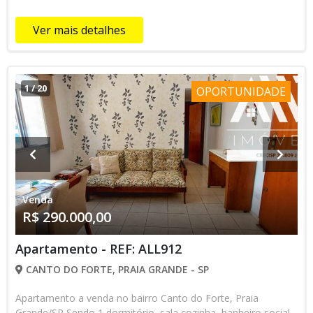
apartamento, agende a sua visita fale com um de nossos
corretores via whatsapp 13-98145-4443
Ver mais detalhes
1
/
20
OPORTUNIDADE
Venda
R$ 290.000,00
Apartamento - REF: ALL912
CANTO DO FORTE, PRAIA GRANDE - SP
Apartamento a venda no bairro Canto do Forte, Praia
Grande/SP Sendo 1 dormitório, sala cozinha, banheiro social