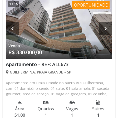
na Av. Pres. Castelo Branco, n° 388 Canto do Forte - Praia
1
/
15
OPORTUNIDADE
Grande/SP, CEP: 11700-800. Os valores e condições de
pagamento sujeito a alteração sem aviso prévio.* Consulte-
nos sobre disponibilidade do imóvel.*
Venda
R$ 330.000,00
Apartamento - REF: ALL673
GUILHERMINA, PRAIA GRANDE - SP
Apartamento em Praia Grande no bairro Vila Guilhermina,
com 01 dormitório sendo 01 suíte, 01 sala ampla, 01 sacada
gourmet, área de serviço, 01 vaga de garagem, 01 cozinha,
piscina, excelente oportunidade, agende uma visita com um
dos nossos corretores!
Área
Quartos
Vagas
Suites
51,00
1
1
1