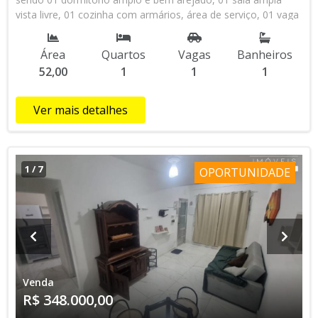
vista livre, 01 cozinha com armários, área de serviço, 01 vaga
de garagem coletiva insuficiente, 50 metros da Praia, todo
reformado, excelente oportunidade para morar, não perca
Área
Quartos
Vagas
Banheiros
tempo agende uma visita com um dos nossos corretores!
52,00
1
1
1
Ver mais detalhes
1
/
7
OPORTUNIDADE
Venda
R$ 348.000,00