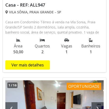
Casa - REF: ALL947
VILA SÔNIA, PRAIA GRANDE - SP
Casa em Condomínio Térreo á venda na Vila Sonia, Praia
Grande/SP Sendo 2 dormitórios, sala ampla, cozinha,
banheiro social, área de serviço, quintal privativo. 1 vaga de
garagem coberta, sem cobrança de condominio. Localizado
perto dos Supermercados Nagumo e Zero Hora, Oggi
Área
Quartos
Vagas
Banheiros
Sorveteria, espaço multiuso Vila Sonia, escolas, comércio em
50,00
2
1
1
geral .... Condição de Pagamento: Á Vista ou Financiamento
Bancário Gostou? Consulte agora mesmo um de nossos
corretores ou agende sua visita através do WhatsApp (13)
Ver mais detalhes
98145-4443 . Venha conhecer a nossa loja que está localizada
na Av. Pres. Castelo Branco, n° 384 Canto do Forte - Praia
Grande/SP, Os valores e condições de pagamento sujeito a
alteração sem aviso prévio.*Consulte-nos sobre
1
/
16
OPORTUNIDADE
disponibilidade do imóvel.*