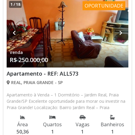
1
/
18
OPORTUNIDADE
Venda
R$ 250.000,00
Apartamento - REF: ALL573
REAL, PRAIA GRANDE - SP
Apartamento à Venda – 1 Dormitório – Jardim Real, Praia
Grande/SP Excelente oportunidade para morar ou investir na
Praia Grande! Localização: Bairro Jardim Real – Praia
Grande/SP Tipo: Apartamento mobiliado (retira apenas
pertences pessoais) Configuração: 1 dormitório Sala
Área
Quartos
Vagas
Banheiros
aconchegante Cozinha com área de serviço integrada
50,36
1
1
1
Banheiro social Garagem: 1 vaga de garagem incluída