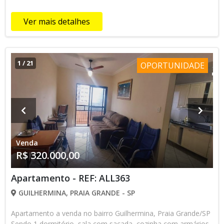
Ver mais detalhes
1
/
21
OPORTUNIDADE
Venda
R$ 320.000,00
Apartamento - REF: ALL363
GUILHERMINA, PRAIA GRANDE - SP
Apartamento a venda no bairro Guilhermina, Praia Grande/SP
Sendo 1 dormitório, sala com sacada, cozinha com armários,