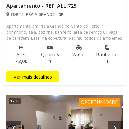
Apartamento - REF: ALLI725
FORTE, PRAIA GRANDE - SP
Apartamento em Praia Grande no Canto do Forte, 1
dormitório, sala, cozinha, banheiro, área de serviço.01 vaga
de garagem. Lazer na cobertura, piscina, (todos os ambientes
de lazer fechados tem ar condicionado) academia, salão de
jogos, salão de festas com varanda gourmet e churrasqueira.
Área
Quartos
Vagas
Banheiros
Condiçãode Pagamento: Á Vista ou Financiamento Bancário.
43,00
1
1
1
Localizado há 700 metros da Praia, próximo de padarias,
restaurantes, mercados, Shopping, escolas, salão de beleza,
posto de saúde, comércio, entre outros. Agende uma visita
Ver mais detalhes
com um dos nossos corretores através do WhatsApp (13)
98145-4443
1
/
20
OPORTUNIDADE