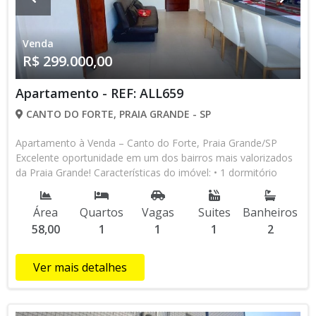
Venda
R$ 299.000,00
Apartamento - REF: ALL659
CANTO DO FORTE, PRAIA GRANDE - SP
Apartamento à Venda – Canto do Forte, Praia Grande/SP
Excelente oportunidade em um dos bairros mais valorizados
da Praia Grande! Características do imóvel: • 1 dormitório
sendo 1 suíte • Sala com sacada • Cozinha americana •
Banheiro social • Área de serviço • Cômodo multiuso (home
Área
Quartos
Vagas
Suites
Banheiros
office, depósito ou closet) • Reformado e mobiliado (TV será
58,00
1
1
1
2
retirada e objetos pessoais) • 1 vaga de garagem • Prédio de
escada – 1º andar Localização privilegiada: A apenas 900
metros da praia, próximo ao Forte do Itaipu, mercados,
Ver mais detalhes
escolas e amplo comércio local. Região segura, tranquila e
com excelente infraestrutura. Condições de pagamento: ✔ À
vista ✔ Financiamento bancário Referência: ALL659 Gostou?