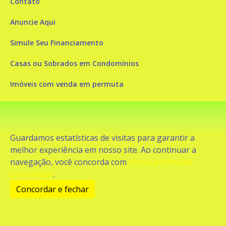
Contato
Anuncie Aqui
Simule Seu Financiamento
Casas ou Sobrados em Condomínios
Imóveis com venda em permuta
Imóveis com Vista para o Mar
Apartamentos em Andar Alto
Guardamos estatísticas de visitas para garantir a
Casa com piscina
melhor experiência em nosso site. Ao continuar a
navegação, você concorda com
nossa política de
Apartamento com piscina
privacidade
.
Condomínio fechado
Concordar e fechar
2
Fale conosco
Enviar Mensagem
Site feito por Coruja Sistemas