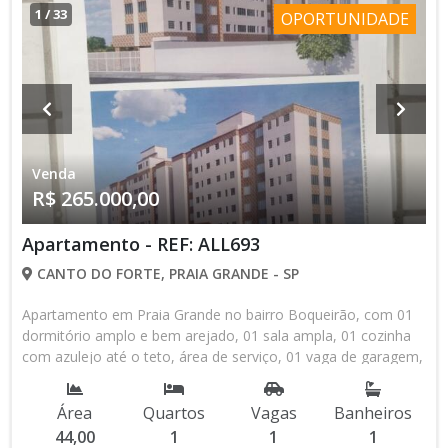
espaço prático em uma das regiões mais procuradas da
1
/
33
OPORTUNIDADE
cidade. Venha conhecer e se surpreenda com a funcionalidade
deste imóvel. ● VENDA: R$ 264.999,99 - À VISTA OU
FINANCIADO. - Condomínio R$ 550,00 + TAXA DE R$ 140,00
(RESTAM 12 PARCELAS) - IPTU R$ 231,00; Agende uma visita
hoje mesmo e veja de perto todas as vantagens que este
apartamento pode oferecer!!! ALLI IMÒVEIS!!!!! O imóvel que
você procura esta aqui!!!
Venda
R$ 265.000,00
Apartamento - REF: ALL693
CANTO DO FORTE, PRAIA GRANDE - SP
Apartamento em Praia Grande no bairro Boqueirão, com 01
dormitório amplo e bem arejado, 01 sala ampla, 01 cozinha
com azulejo até o teto, área de serviço, 01 vaga de garagem,
portaria 24 horas, próximo do comércio local, 300 metros da
Praia, excelente oportunidade, não perca tempo agende uma
Área
Quartos
Vagas
Banheiros
visita com dos nossos corretores!!
44,00
1
1
1