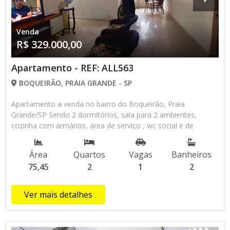
Venda
R$ 329.000,00
Apartamento - REF: ALL563
BOQUEIRÃO, PRAIA GRANDE - SP
Apartamento a venda no bairro do Boqueirão, Praia
Grande/SP Sendo 2 dormitórios, sala para 2 ambientes,
cozinha com armários, área de serviço , wc social e de
serviço. Prédio possui elevador e 1 vaga de garagem.
Localizado 415 metros da Praia, no Centro do Boqueirão,
Área
Quartos
Vagas
Banheiros
próximo a escolas, bancos, restaurantes e bares, padarias,
75,45
2
1
2
lotéricas, cartório, farmácias, comércio em geral ..... Condição
de Pagamento: Á Vista / Financiamento Bancário
***Referência ALL563*** Gostou? quer comprar este
Ver mais detalhes
apartamento? Consulte agora mesmo um de nossos
corretores ou agende sua visita através do WhatsApp (13)
98145-4443 . Venha conhecer a nossa loja que está localizada