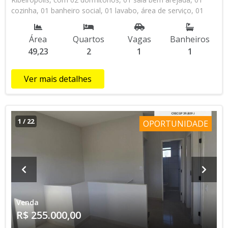
cozinha, 01 banheiro social, 01 lavabo, área de serviço, 01
vaga de garagem, excelente oportunidade para comprar e
realizar seu sonho de ter seu imóvel, não perca essa
Área
Quartos
Vagas
Banheiros
oportunidade, agende uma visita com um dos nossos
49,23
2
1
1
corretores!
Ver mais detalhes
1
/
22
OPORTUNIDADE
Venda
R$ 255.000,00