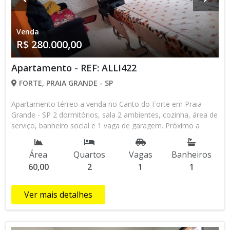
Venda
R$ 280.000,00
Apartamento - REF: ALLI422
FORTE, PRAIA GRANDE - SP
Apartamento térreo a venda no Canto do Forte em Praia
Grande - SP 2 dormitórios, sala 2 ambientes, cozinha, área de
serviço, banheiro social e 1 vaga de garagem. Próximo a
principal avenida gastronômica do bairro, onde também
encontram-se padarias, farmácias, mercados e escola.
Área
Quartos
Vagas
Banheiros
Consulte sempre a disponibilidade, pois somos
60,00
2
1
1
intermediadores, e os valores podem sofrer alterações sem
prévio aviso. Confira com nossos corretores pelo nosso
WhatsApp (13)98145-4443.
Ver mais detalhes