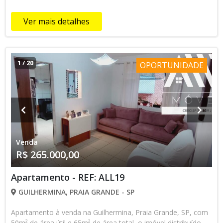
Ver mais detalhes
1
/
20
OPORTUNIDADE
Venda
R$ 265.000,00
Apartamento - REF: ALL19
GUILHERMINA, PRAIA GRANDE - SP
Apartamento à venda na Guilhermina, Praia Grande, SP, com
50m² de área útil e 65m² de área total, o imóvel distribuído