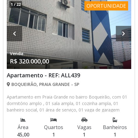
Entre em contato com um de nossos corretores ou agende
1
/
22
OPORTUNIDADE
sua visita pelo WhatsApp: (13) 98145-4443. Visite nossa loja:
Av. Pres. Castelo Branco, nº 388 – Canto do Forte Praia
Grande/SP – CEP: 11700-800 Valores e condições podem ser
alterados sem aviso prévio. Consulte a disponibilidade do
imóvel.
Venda
R$ 320.000,00
Apartamento - REF: ALL439
BOQUEIRÃO, PRAIA GRANDE - SP
Apartamento em Praia Grande no bairro Boqueirão, com 01
dormitório amplo , 01 sala ampla, 01 cozinha ampla, 01
banheiro social, 01 área de serviço, 01 vaga de garagem
coletiva, portaria 24 horas, 100 metros da Praia, excelente
oportunidade, não perca tempo, agende uma visita com um
Área
Quartos
Vagas
Banheiros
dos nossos corretores!
45,00
1
1
1