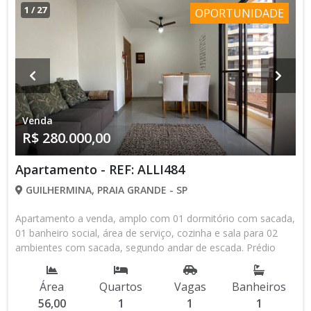
1
/
27
OPORTUNIDADE
Venda
R$ 280.000,00
Apartamento - REF: ALLI484
GUILHERMINA, PRAIA GRANDE - SP
Apartamento a venda, amplo com 01 dormitório com sacada,
01 banheiro social, área de serviço, cozinha e sala para 02
ambientes com sacada, segundo andar de escada. Prédio
oferece 01 vaga de garagem coletiva por apartamento e está
localizado próximo de restaurantes, mercados (Carrefour,
Área
Quartos
Vagas
Banheiros
Extra) e feira livre, escolas, lojas e bancos, a 450 metros da
56,00
1
1
1
praia Guilhermina em Praia Grande. Quer comprar este