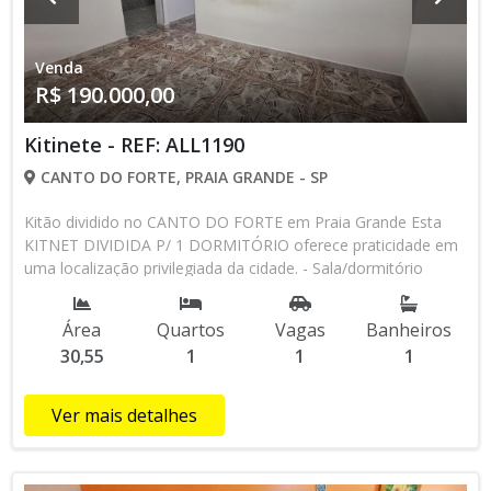
Venda
R$ 190.000,00
Kitinete - REF: ALL1190
CANTO DO FORTE, PRAIA GRANDE - SP
Kitão dividido no CANTO DO FORTE em Praia Grande Esta
KITNET DIVIDIDA P/ 1 DORMITÓRIO oferece praticidade em
uma localização privilegiada da cidade. - Sala/dormitório
divididos e bem arejados - Cozinha com gabinete - Área de
serviço - Banheiro social com box blindex PRÉDIO COM: -
Área
Quartos
Vagas
Banheiros
Portaria 24 horas - Bicicletário - Área comum - Vaga de
30,55
1
1
1
garagem - 200 metros da Praia Localização: Perto de:
Padarias, supermercados, farmácias, restaurantes e
transporte público. Etc... Agende uma visita hoje mesmo e
Ver mais detalhes
veja de perto todas as vantagens que esta kitnet pode
oferecer!!! ALLI IMÒVEIS!!!!! O imóvel que você procura esta
aqui!!!