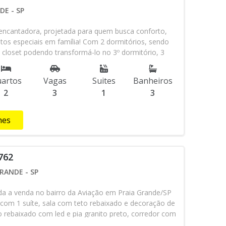
o prévio.* Consulte-nos sobre disponibildiade do
DE - SP
encantadora, projetada para quem busca conforto,
os especiais em família! Com 2 dormitórios, sendo
closet podendo transformá-lo no 3º dormitório, 3
a social com sala espaçosa, cozinha integrada e
erfeitos para receber amigos e a família, a casa foi
artos
Vagas
Suites
Banheiros
ncionalidade e bem-estar. Além disso a casa possui
2
3
1
3
 piscina, mesa de jogos, churrasqueira, forno a
m também 3 vagas de garagem, garantindo comodidade
 a família.
hes
762
RANDE - SP
a a venda no bairro da Aviação em Praia Grande/SP
com 1 suíte, sala com teto rebaixado e decoração de
o rebaixado com led e pia granito preto, corredor com
parede, banheiros com nicho e pia de granito.