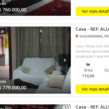
nda
$ 760.000,00
Ver mais detal
Casa - REF: ALL
/
25
GUILHERMINA, PR
Casa Térrea com Edíc
Excelente oportunid
localização! Caracter
dormitórios Sala amp
garagem Lazer: Pisci
Área
Qu
privilegiada: Situad
110,00
você precisa no dia a
nda
feira livre, padaria
$ 779.000,00
Financiamento bancá
Ver mais detal
mesmo um de nossos 
WhatsApp (13) 98145
localizada na Av. Pre
Casa - REF: ALL
Grande/SP, CEP: 117