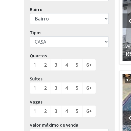
Bairro
Tipos
Ve
R
Quartos
1
2
3
4
5
6+
Suítes
1
1
2
3
4
5
6+
Vagas
1
2
3
4
5
6+
Valor máximo de venda