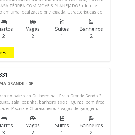
ta CASA TÉRREA COM MÓVEIS PLANEJADOS oferece
o em uma localização privilegiada. Características do
 02 dormitórios sendo 01 suíte amplos e bem arejados
ntes muito bem distribuída - Cozinha espaçosa
artos
Vagas
Suites
Banheiros
ia - Banheiro social com box blindex CASA COM: -
2
2
1
2
ra portatil - Quintal - 02 vagas de garagem - Próximo a
do bairro. Etc... E Mais!!!! Praticidade e Conforto:
e: Padarias, supermercados, farmácias, restaurantes e
hes
Etc... Essa CASA TÉRREA é perfeita para quem busca um
ico em uma das regiões mais procuradas da cidade.
surpreenda com a funcionalidade deste imóvel. ●
331
00 A VISTA OU FINANCIADO - IPTU: R$ 244,00 Agende
mo e veja de perto todas as vantagens que esta CASA
AIA GRANDE - SP
!!! ALLI IMÒVEIS!!!!! O imóvel que você procura esta
da no bairro da Guilhermina , Praia Grande Sendo 3
uíte, sala, cozinha, banheiro social. Quintal com área
 Lazer Piscina e Churasqueira. 2 vagas de garagem.
os da Praia, próximo de escolas, mercados, bancos,
ira livre entre outros comércios .... Condição de
artos
Vagas
Suites
Banheiros
u Financiamento Bancário Agende sua visita através
3
2
1
2
8145-4443 *****Referência ALL331****