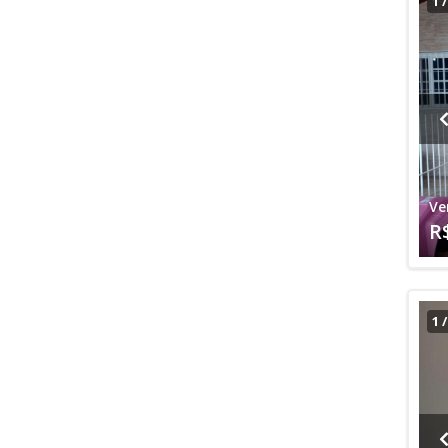
1
Ve
R
1