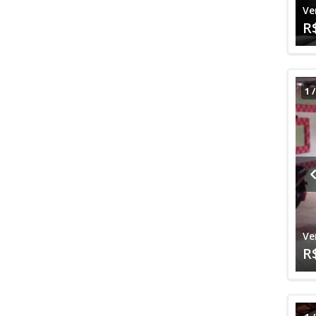
Ve
R
1
Ve
R