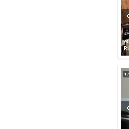
Ve
R
1