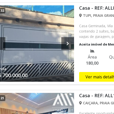
mais procuradas da 
Casa - REF: ALL
funcionalidade dest
/
32
FINANCIADO. IPTU: R
TUPI, PRAIA GRAN
perto todas as vanta
O imóvel que você pro
Casa Geminada, Vila 
contendo 2 suítes, b
vagas de garagem, pi
casa fica proxima da
Aceita imóvel de Me
crianças, fonte inter
já sua visita, com u
Área
Qu
Quer comprar casa e
180,00
nda
$ 700.000,00
Ver mais detal
Casa - REF: ALL
/
21
CAIÇARA, PRAIA G
Excelente oportunid