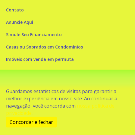
Contato
Anuncie Aqui
Simule Seu Financiamento
Casas ou Sobrados em Condomínios
Imóveis com venda em permuta
Imóveis com Vista para o Mar
Apartamentos em Andar Alto
Guardamos estatísticas de visitas para garantir a
Casa com piscina
melhor experiência em nosso site. Ao continuar a
navegação, você concorda com
nossa política de
Apartamento com piscina
privacidade
.
Condomínio fechado
Concordar e fechar
2