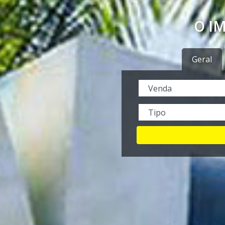
O I
Geral