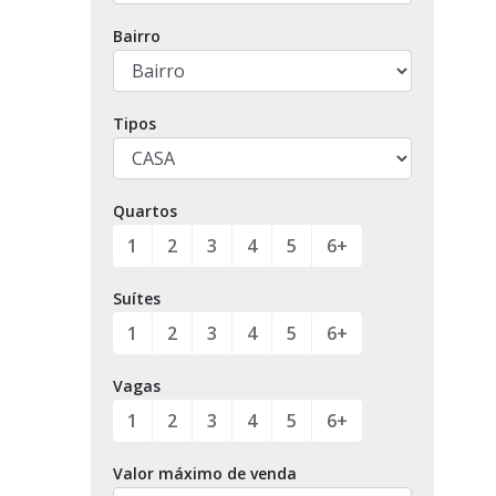
Bairro
Tipos
Quartos
1
2
3
4
5
6+
Suítes
1
2
3
4
5
6+
Vagas
1
2
3
4
5
6+
Valor máximo de venda