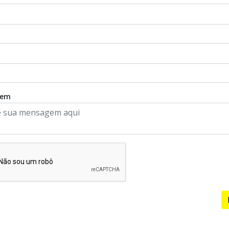
o
gem