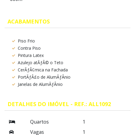
ACABAMENTOS
Piso Frio
Contra Piso
Pintura Latex
Azulejo atÃƒÂ© o Teto
CerÃƒÂ¢mica na Fachada
PortÃƒÂ£o de AlumÃƒÂ­nio
Janelas de AlumÃƒÂ­nio
DETALHES DO IMÓVEL - REF.: ALL1092
Quartos
1
Vagas
1