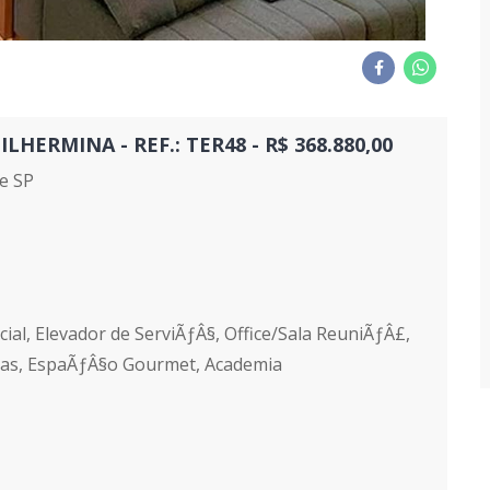
ERMINA - REF.: TER48 - R$ 368.880,00
e SP
ial, Elevador de ServiÃƒÂ§, Office/Sala ReuniÃƒÂ£,
tas, EspaÃƒÂ§o Gourmet, Academia