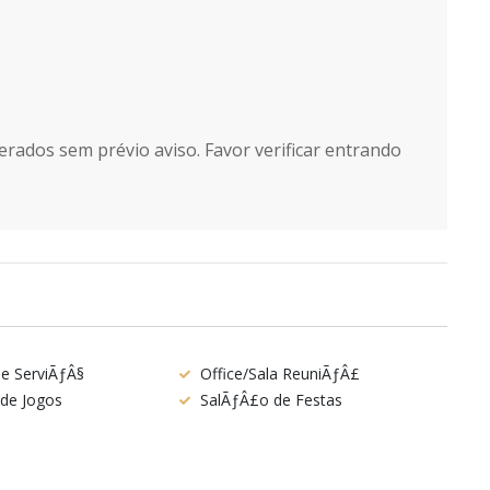
erados sem prévio aviso. Favor verificar entrando
de ServiÃƒÂ§
Office/Sala ReuniÃƒÂ£
de Jogos
SalÃƒÂ£o de Festas