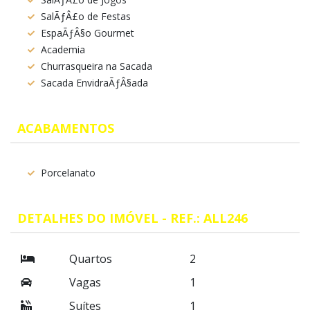
SalÃƒÂ£o de Festas
EspaÃƒÂ§o Gourmet
Academia
Churrasqueira na Sacada
Sacada EnvidraÃƒÂ§ada
ACABAMENTOS
Porcelanato
DETALHES DO IMÓVEL - REF.: ALL246
Quartos
2
Vagas
1
Suítes
1