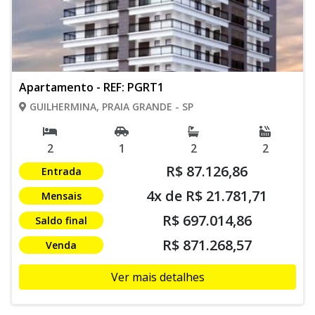
Apartamento - REF: PGRT1
GUILHERMINA, PRAIA GRANDE - SP
2
1
2
2
R$ 87.126,86
Entrada
4x de R$ 21.781,71
Mensais
R$ 697.014,86
Saldo final
R$ 871.268,57
Venda
Ver mais detalhes