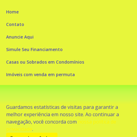
Home
Contato
Anuncie Aqui
Simule Seu Financiamento
Casas ou Sobrados em Condomínios
Imóveis com venda em permuta
Imóveis com Vista para o Mar
Apartamentos em Andar Alto
Guardamos estatísticas de visitas para garantir a
Casa com piscina
melhor experiência em nosso site. Ao continuar a
navegação, você concorda com
nossa política de
Apartamento com piscina
privacidade
.