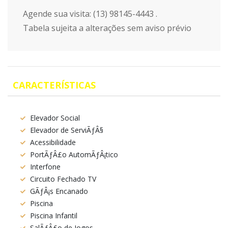
Agende sua visita: (13) 98145-4443 .
Tabela sujeita a alterações sem aviso prévio
CARACTERÍSTICAS
Elevador Social
Elevador de ServiÃƒÂ§
Acessibilidade
PortÃƒÂ£o AutomÃƒÂ¡tico
Interfone
Circuito Fechado TV
GÃƒÂ¡s Encanado
Piscina
Piscina Infantil
SalÃƒÂ£o de Jogos