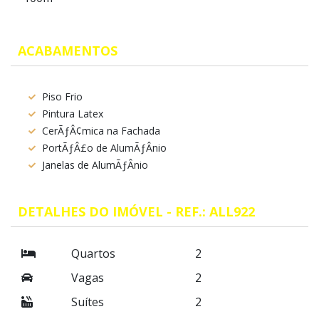
ACABAMENTOS
Piso Frio
Pintura Latex
CerÃƒÂ¢mica na Fachada
PortÃƒÂ£o de AlumÃƒÂ­nio
Janelas de AlumÃƒÂ­nio
DETALHES DO IMÓVEL - REF.: ALL922
Quartos
2
Vagas
2
Suítes
2