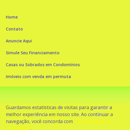
Home
Contato
Anuncie Aqui
Simule Seu Financiamento
Casas ou Sobrados em Condomínios
Imóveis com venda em permuta
Imóveis com Vista para o Mar
Apartamentos em Andar Alto
Guardamos estatísticas de visitas para garantir a
Casa com piscina
melhor experiência em nosso site. Ao continuar a
navegação, você concorda com
nossa política de
Apartamento com piscina
privacidade
.