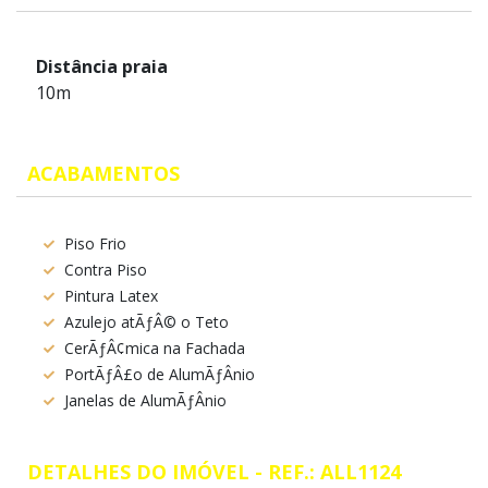
Distância praia
10m
ACABAMENTOS
Piso Frio
Contra Piso
Pintura Latex
Azulejo atÃƒÂ© o Teto
CerÃƒÂ¢mica na Fachada
PortÃƒÂ£o de AlumÃƒÂ­nio
Janelas de AlumÃƒÂ­nio
DETALHES DO IMÓVEL - REF.: ALL1124