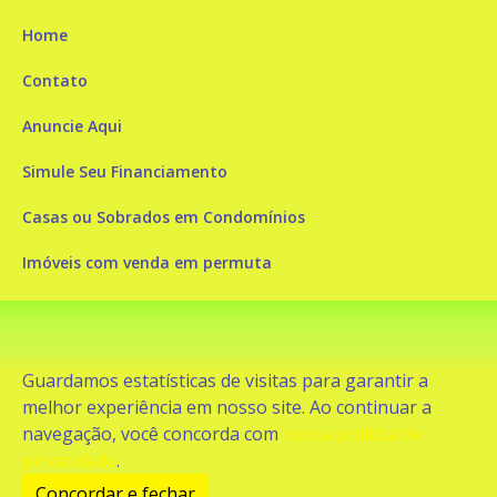
Home
Contato
Anuncie Aqui
Simule Seu Financiamento
Casas ou Sobrados em Condomínios
Imóveis com venda em permuta
Imóveis com Vista para o Mar
Apartamentos em Andar Alto
Guardamos estatísticas de visitas para garantir a
Casa com piscina
melhor experiência em nosso site. Ao continuar a
navegação, você concorda com
nossa política de
Apartamento com piscina
privacidade
.
Condomínio fechado
Concordar e fechar