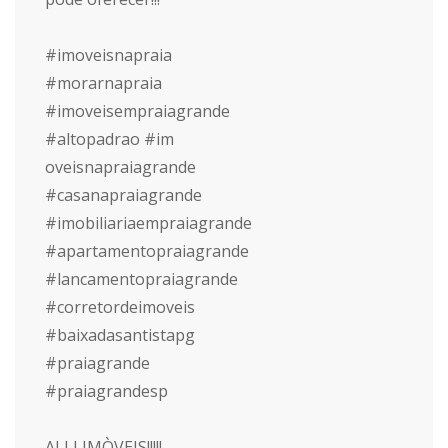
#imoveisnapraia
#morarnapraia
#imoveisempraiagrande
#altopadrao #im
oveisnapraiagrande
#casanapraiagrande
#imobiliariaempraiagrande
#apartamentopraiagrande
#lancamentopraiagrande
#corretordeimoveis
#baixadasantistapg
#praiagrande
#praiagrandesp
ALLI IMÒVEIS!!!!!