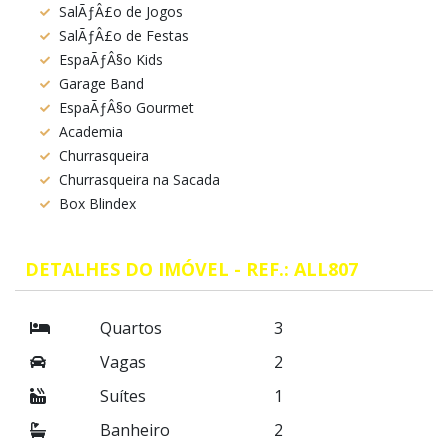
SalÃƒÂ£o de Jogos
SalÃƒÂ£o de Festas
EspaÃƒÂ§o Kids
Garage Band
EspaÃƒÂ§o Gourmet
Academia
Churrasqueira
Churrasqueira na Sacada
Box Blindex
DETALHES DO IMÓVEL - REF.: ALL807
Quartos
3
Vagas
2
Suítes
1
Banheiro
2