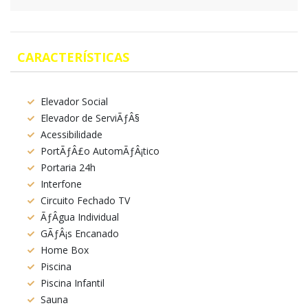
CARACTERÍSTICAS
Elevador Social
Elevador de ServiÃƒÂ§
Acessibilidade
PortÃƒÂ£o AutomÃƒÂ¡tico
Portaria 24h
Interfone
Circuito Fechado TV
ÃƒÂgua Individual
GÃƒÂ¡s Encanado
Home Box
Piscina
Piscina Infantil
Sauna