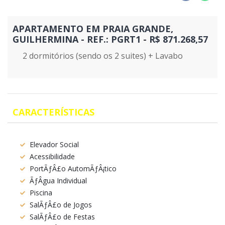
APARTAMENTO EM PRAIA GRANDE,
GUILHERMINA - REF.: PGRT1 - R$ 871.268,57
2 dormitórios (sendo os 2 suites) + Lavabo
CARACTERÍSTICAS
Elevador Social
Acessibilidade
PortÃƒÂ£o AutomÃƒÂ¡tico
ÃƒÂgua Individual
Piscina
SalÃƒÂ£o de Jogos
SalÃƒÂ£o de Festas