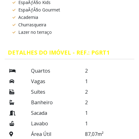
EspaÃƒÂ§o Kids
EspaÃƒÂ§o Gourmet
Academia
Churrasqueira
Lazer no terraço
DETALHES DO IMÓVEL - REF.: PGRT1
Quartos
2
Vagas
1
Suítes
2
Banheiro
2
Sacada
1
Lavabo
1
Área Útil
87,07m²