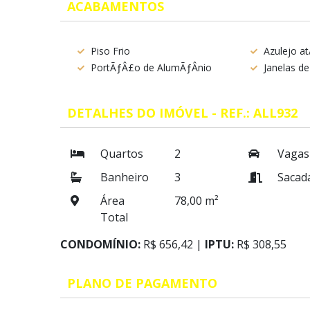
ACABAMENTOS
Piso Frio
Azulejo a
PortÃƒÂ£o de AlumÃƒÂ­nio
Janelas d
DETALHES DO IMÓVEL - REF.: ALL932
Quartos
2
Vagas
Banheiro
3
Sacad
Área
78,00 m²
Total
CONDOMÍNIO:
R$ 656,42 |
IPTU:
R$ 308,55
PLANO DE PAGAMENTO