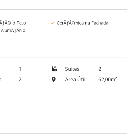
tÃƒÂ© o Teto
CerÃƒÂ¢mica na Fachada
e AlumÃƒÂ­nio
1
Suítes
2
a
2
Área Útil
62,00m²