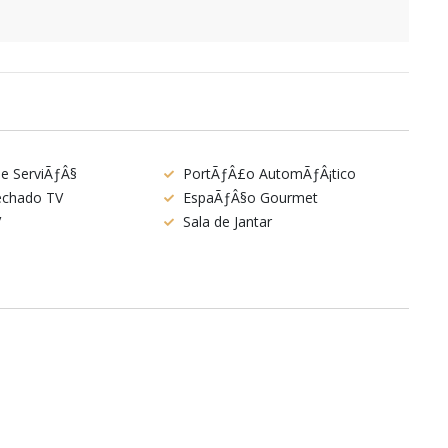
de ServiÃƒÂ§
PortÃƒÂ£o AutomÃƒÂ¡tico
Fechado TV
EspaÃƒÂ§o Gourmet
V
Sala de Jantar