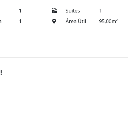
1
Suítes
1
a
1
Área Útil
95,00m²
!