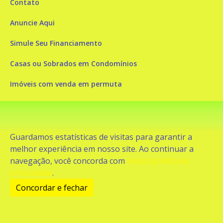
Contato
Anuncie Aqui
Simule Seu Financiamento
Casas ou Sobrados em Condomínios
Imóveis com venda em permuta
Imóveis com Vista para o Mar
Apartamentos em Andar Alto
Guardamos estatísticas de visitas para garantir a
Casa com piscina
melhor experiência em nosso site. Ao continuar a
navegação, você concorda com
nossa política de
Apartamento com piscina
privacidade
.
Condomínio fechado
Concordar e fechar
2
Fale conosco
Enviar Mensagem
Site feito por Coruja Sistemas